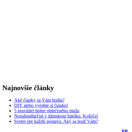
Najnovšie články
Aké čiapky sa Vám hodia?
DIY alebo vyrobte si čiapku!
5 pravidiel dobre oblečeného muža
Nenahraditeľná v dámskom šatníku. Košeľa!
Sveter pre každú postavu. Aký sa hodí Vám?
PR