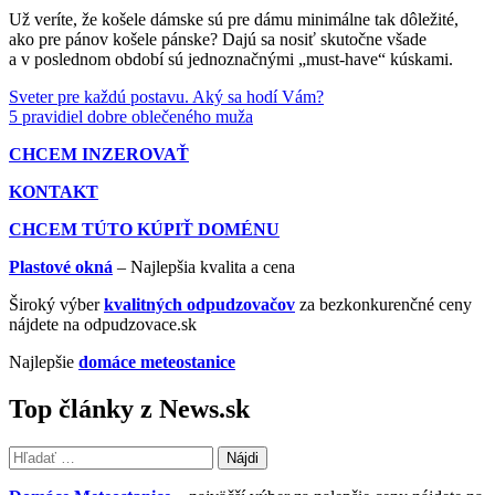
Už veríte, že košele dámske sú pre dámu minimálne tak dôležité,
ako pre pánov košele pánske? Dajú sa nosiť skutočne všade
a v poslednom období sú jednoznačnými „must-have“ kúskami.
Sveter pre každú postavu. Aký sa hodí Vám?
5 pravidiel dobre oblečeného muža
CHCEM INZEROVAŤ
KONTAKT
CHCEM TÚTO KÚPIŤ DOMÉNU
Plastové okná
– Najlepšia kvalita a cena
Široký výber
kvalitných odpudzovačov
za bezkonkurenčné ceny
nájdete na odpudzovace.sk
Najlepšie
domáce meteostanice
Top články z News.sk
Hľadať: