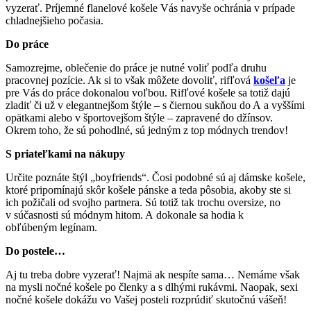
vyzerať. Príjemné flanelové košele Vás navyše ochránia v prípade
chladnejšieho počasia.
Do práce
Samozrejme, oblečenie do práce je nutné voliť podľa druhu
pracovnej pozície. Ak si to však môžete dovoliť, rifľová
košeľa
je
pre Vás do práce dokonalou voľbou. Rifľové košele sa totiž dajú
zladiť či už v elegantnejšom štýle – s čiernou sukňou do A a vyššími
opätkami alebo v športovejšom štýle – zapravené do džínsov.
Okrem toho, že sú pohodlné, sú jedným z top módnych trendov!
S priateľkami na nákupy
Určite poznáte štýl „boyfriends“. Čosi podobné sú aj dámske košele,
ktoré pripomínajú skôr košele pánske a teda pôsobia, akoby ste si
ich požičali od svojho partnera. Sú totiž tak trochu oversize, no
v súčasnosti sú módnym hitom. A dokonale sa hodia k
obľúbeným legínam.
Do postele…
Aj tu treba dobre vyzerať! Najmä ak nespíte sama… Nemáme však
na mysli nočné košele po členky a s dlhými rukávmi. Naopak, sexi
nočné košele dokážu vo Vašej posteli rozprúdiť skutočnú vášeň!