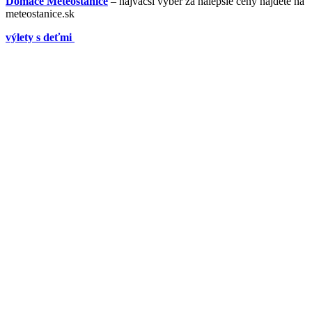
Domáce Meteostanice
– najväčší výber za nalepšie ceny nájdete na
meteostanice.sk
výlety s deťmi