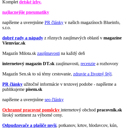
Komplet
detské izby.
najlacnejšie pneumatiky
napíšeme a uverejníme
PR články
v našich magazínoch Blueinfo,
s.r.o.
dobré rady a nápady
z rôznych zaujímavých oblastí v
magazíne
Viemviac.sk
Magazín Milota.sk
zaujímavosti
na každý deň
internetový magazín
DT.sk
zaujímavosti,
recenzie
a rozhovory
Magazín Sen.sk to sú témy cestovanie,
zdravie a životný štýl
.
PR články
užitočné informácie v textovej podobe - napíšeme a
publikujeme
pisem.sk
napíšeme a uverejníme
seo články
Ochranné pracovné pomôcky
internetový obchod
pracovnik.sk
široký sortiment za výborné ceny.
Odpudzovače a plašiče myší
, potkanov, krtov, hlodavcov, kún,