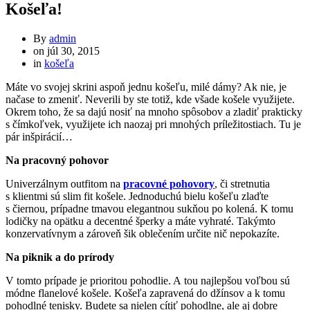
Košeľa!
By
admin
on
júl 30, 2015
in
košeľa
Máte vo svojej skrini aspoň jednu košeľu, milé dámy? Ak nie, je
načase to zmeniť. Neverili by ste totiž, kde všade košele využijete.
Okrem toho, že sa dajú nosiť na mnoho spôsobov a zladiť prakticky
s čímkoľvek, využijete ich naozaj pri mnohých príležitostiach. Tu je
pár inšpirácií…
Na pracovný pohovor
Univerzálnym outfitom na
pracovné pohovory
, či stretnutia
s klientmi sú slim fit košele. Jednoduchú bielu košeľu zlaďte
s čiernou, prípadne tmavou elegantnou sukňou po kolená. K tomu
lodičky na opätku a decentné šperky a máte vyhraté. Takýmto
konzervatívnym a zároveň šik oblečením určite nič nepokazíte.
Na piknik a do prírody
V tomto prípade je prioritou pohodlie. A tou najlepšou voľbou sú
módne flanelové košele. Košeľa zapravená do džínsov a k tomu
pohodlné tenisky. Budete sa nielen cítiť pohodlne, ale aj dobre