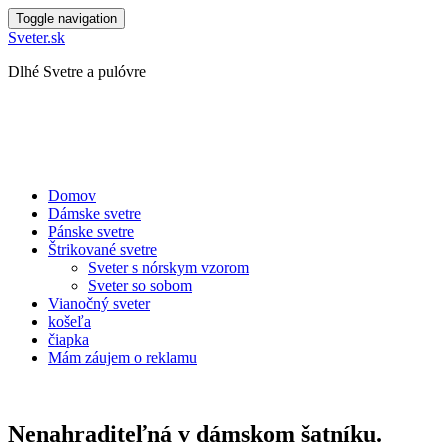
Toggle navigation
Sveter.sk
Dlhé Svetre a pulóvre
Domov
Dámske svetre
Pánske svetre
Štrikované svetre
Sveter s nórskym vzorom
Sveter so sobom
Vianočný sveter
košeľa
čiapka
Mám záujem o reklamu
Nenahraditeľná v dámskom šatníku.