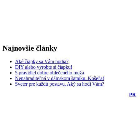
Najnovšie články
Aké čiapky sa Vám hodia?
DIY alebo vyrobte si čiapku!
5 pravidiel dobre oblečeného muža
Nenahraditeľná v dámskom šatníku. Košeľa!
Sveter pre každú postavu. Aký sa hodí Vám?
PR