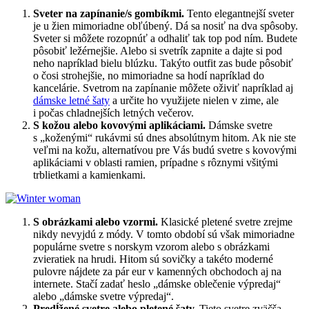
Sveter na zapínanie/s gombíkmi.
Tento elegantnejší sveter
je u žien mimoriadne obľúbený. Dá sa nosiť na dva spôsoby.
Sveter si môžete rozopnúť a odhaliť tak top pod ním. Budete
pôsobiť ležérnejšie. Alebo si svetrík zapnite a dajte si pod
neho napríklad bielu blúzku. Takýto outfit zas bude pôsobiť
o čosi strohejšie, no mimoriadne sa hodí napríklad do
kancelárie. Svetrom na zapínanie môžete oživiť napríklad aj
dámske letné šaty
a určite ho využijete nielen v zime, ale
i počas chladnejších letných večerov.
S kožou alebo kovovými aplikáciami.
Dámske svetre
s „koženými“ rukávmi sú dnes absolútnym hitom. Ak nie ste
veľmi na kožu, alternatívou pre Vás budú svetre s kovovými
aplikáciami v oblasti ramien, prípadne s rôznymi všitými
trblietkami a kamienkami.
S obrázkami alebo vzormi.
Klasické pletené svetre zrejme
nikdy nevyjdú z módy. V tomto období sú však mimoriadne
populárne svetre s norskym vzorom alebo s obrázkami
zvieratiek na hrudi. Hitom sú sovičky a takéto moderné
pulovre nájdete za pár eur v kamenných obchodoch aj na
internete. Stačí zadať heslo „dámske oblečenie výpredaj“
alebo „dámske svetre výpredaj“.
Predĺžené svetre alebo pletené šaty.
Tieto svetre zväčša