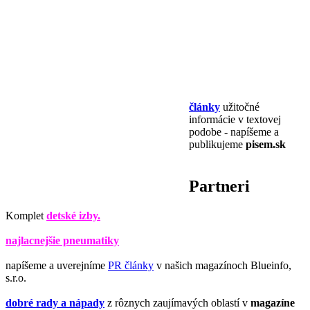
články
užitočné
informácie v textovej
podobe - napíšeme a
publikujeme
pisem.sk
Partneri
Komplet
detské izby.
najlacnejšie pneumatiky
napíšeme a uverejníme
PR články
v našich magazínoch Blueinfo,
s.r.o.
dobré rady a nápady
z rôznych zaujímavých oblastí v
magazíne