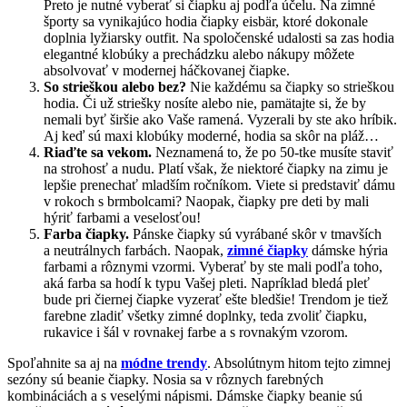
Preto je nutné vyberať si čiapku aj podľa účelu. Na zimné
športy sa vynikajúco hodia čiapky eisbär, ktoré dokonale
doplnia lyžiarsky outfit. Na spoločenské udalosti sa zas hodia
elegantné klobúky a prechádzku alebo nákupy môžete
absolvovať v modernej háčkovanej čiapke.
So strieškou alebo bez?
Nie každému sa čiapky so strieškou
hodia. Či už striešky nosíte alebo nie, pamätajte si, že by
nemali byť širšie ako Vaše ramená. Vyzerali by ste ako hríbik.
Aj keď sú maxi klobúky moderné, hodia sa skôr na pláž…
Riaďte sa vekom.
Neznamená to, že po 50-tke musíte staviť
na strohosť a nudu. Platí však, že niektoré čiapky na zimu je
lepšie prenechať mladším ročníkom. Viete si predstaviť dámu
v rokoch s brmbolcami? Naopak, čiapky pre deti by mali
hýriť farbami a veselosťou!
Farba čiapky.
Pánske čiapky sú vyrábané skôr v tmavších
a neutrálnych farbách. Naopak,
zimné čiapky
dámske hýria
farbami a rôznymi vzormi. Vyberať by ste mali podľa toho,
aká farba sa hodí k typu Vašej pleti. Napríklad bledá pleť
bude pri čiernej čiapke vyzerať ešte bledšie! Trendom je tiež
farebne zladiť všetky zimné doplnky, teda zvoliť čiapku,
rukavice i šál v rovnakej farbe a s rovnakým vzorom.
Spoľahnite sa aj na
módne trendy
. Absolútnym hitom tejto zimnej
sezóny sú beanie čiapky. Nosia sa v rôznych farebných
kombináciách a s veselými nápismi. Dámske čiapky beanie sú