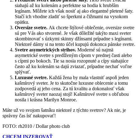
siahajú až ku kolenám a perfektne sa hodia k hrubším
legínam. Môžete ich však nosiť aj ako elegantné pletené šaty.
Stačí ich vhodne zladiť so šperkmi a čižmami na vysokom
opätku.
Oversize svetre.
Ak chcete štýlové oblečenie, oversize svetre
sú pre Vás ako stvorené. Je však dôležité takýto maxi sveter
skombinovať s úzkymi skinny džínsami prípadne s legínami.
Niektoré dámy si na tento účel kupujú dokonca pánske svetre.
Svetre asymetrických strihov.
Moderné sú najmä
asymetrické svetre s predĺženým cípom v prednej časti alebo
s cípmi po bokoch. Tie sa nosia rozopnuté a cípy siahajúce
často až ku kolenám sa dajú zviazať, prípadne nechať voľne
splývať.
Luxusné svetre.
Každá žena by mala vlastniť aspoň jeden
kašmírový sveter. Je to skutočne luxusne oblecenie a tomu
zodpovedá aj jeho cena. Za tú kvalitu a dokonalosť však
kašmírový sveter naozaj stojí! Kašmírové svetre s obľubou
nosila i krásna Marilyn Monroe.
Máte už vo svojom šatníku niektoré z týchto svetrov? Ak nie, je
správny čas ísť nakupovať!
FOTO: rh2010 / Dollar photo club
CHCEM INZEROVAŤ