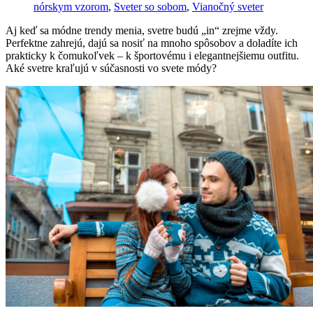
nórskym vzorom
,
Sveter so sobom
,
Vianočný sveter
Aj keď sa módne trendy menia, svetre budú „in“ zrejme vždy.
Perfektne zahrejú, dajú sa nosiť na mnoho spôsobov a doladíte ich
prakticky k čomukoľvek – k športovému i elegantnejšiemu outfitu.
Aké svetre kraľujú v súčasnosti vo svete módy?