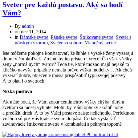
Sveter pre každú postavu. Aký sa hodí
Vám?
By
admin
on
dec 11, 2014
in
Dámske svetre
,
Pánske svetre
,
Štrikované svetre
,
Sveter s
nórskym vzorom
,
Sveter so sobom
,
Vianočný sveter
Iste môžeme pokojne konštatovať, že štíhle a vysoké ženy vyzerajú
dobre v čomkoľvek. Zrejme by im pristalo i vrece! Čo však všetky
ženy „normálnych“ tvarov? Teda tie, ktoré možno majú nejaké to
kilečko navyše, prípadne nemajú práve výšku modelky… Ak chcú
vyzerať dobre, oblecenie musia prispôsobiť typu svojej postavy.
A to platí i o svetroch.
Nízka postava
Ak máte pocit, že Vám zopár centimetrov výšky chýba, dlhým
svetrom sa radšej vyhnite. Mohli by Vám opticky skrátiť nohy
a predĺžiť driek. A to by Vašej postave zaiste nelichotilo. Perfektnou
voľbou sú pre Vás kratšie svetre do pása. Čo tak vyskúšať
zavinovacie štrikované svetre v kombinácii s pekným topom?