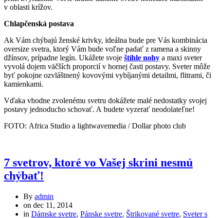
v oblasti krížov.
Chlapčenská postava
Ak Vám chýbajú ženské krivky, ideálna bude pre Vás kombinácia
oversize svetra, ktorý Vám bude voľne padať z ramena a skinny
džínsov, prípadne legín. Ukážete svoje
štíhle nohy
a maxi sveter
vyvolá dojem väčších proporcií v hornej časti postavy. Sveter môže
byť pokojne ozvláštnený kovovými vybíjanými detailmi, flitrami, či
kamienkami.
Vďaka vhodne zvolenému svetru dokážete malé nedostatky svojej
postavy jednoducho schovať. A budete vyzerať neodolateľne!
FOTO: Africa Studio a lightwavemedia / Dollar photo club
7 svetrov, ktoré vo Vašej skrini nesmú
chýbať!
By
admin
on
dec 11, 2014
in
Dámske svetre
,
Pánske svetre
,
Štrikované svetre
,
Sveter s