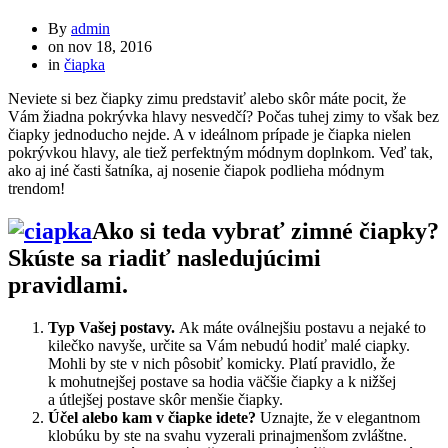
By
admin
on
nov 18, 2016
in
čiapka
Neviete si bez čiapky zimu predstaviť alebo skôr máte pocit, že
Vám žiadna pokrývka hlavy nesvedčí? Počas tuhej zimy to však bez
čiapky jednoducho nejde. A v ideálnom prípade je čiapka nielen
pokrývkou hlavy, ale tiež perfektným módnym doplnkom. Veď tak,
ako aj iné časti šatníka, aj nosenie čiapok podlieha módnym
trendom!
Ako si teda vybrať zimné čiapky?
Skúste sa riadiť nasledujúcimi
pravidlami.
Typ Vašej postavy.
Ak máte oválnejšiu postavu a nejaké to
kilečko navyše, určite sa Vám nebudú hodiť malé ciapky.
Mohli by ste v nich pôsobiť komicky. Platí pravidlo, že
k mohutnejšej postave sa hodia väčšie čiapky a k nižšej
a útlejšej postave skôr menšie čiapky.
Účel alebo kam v čiapke idete?
Uznajte, že v elegantnom
klobúku by ste na svahu vyzerali prinajmenšom zvláštne.