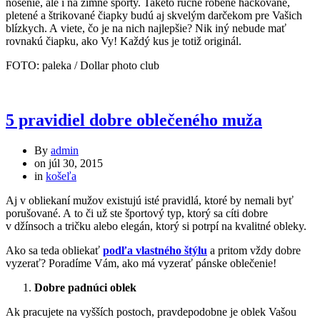
nosenie, ale i na zimné športy. Takéto ručne robené háčkované,
pletené a štrikované čiapky budú aj skvelým darčekom pre Vašich
blízkych. A viete, čo je na nich najlepšie? Nik iný nebude mať
rovnakú čiapku, ako Vy! Každý kus je totiž originál.
FOTO: paleka / Dollar photo club
5 pravidiel dobre oblečeného muža
By
admin
on
júl 30, 2015
in
košeľa
Aj v obliekaní mužov existujú isté pravidlá, ktoré by nemali byť
porušované. A to či už ste športový typ, ktorý sa cíti dobre
v džínsoch a tričku alebo elegán, ktorý si potrpí na kvalitné obleky.
Ako sa teda obliekať
podľa vlastného štýlu
a pritom vždy dobre
vyzerať? Poradíme Vám, ako má vyzerať pánske oblečenie!
Dobre padnúci oblek
Ak pracujete na vyšších postoch, pravdepodobne je oblek Vašou