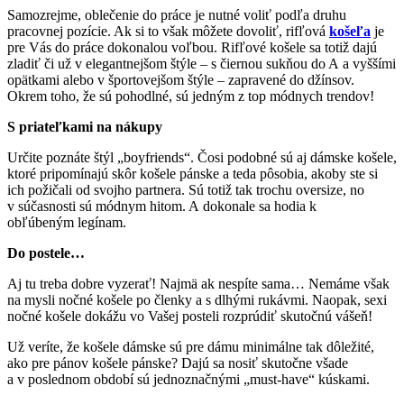
Samozrejme, oblečenie do práce je nutné voliť podľa druhu
pracovnej pozície. Ak si to však môžete dovoliť, rifľová
košeľa
je
pre Vás do práce dokonalou voľbou. Rifľové košele sa totiž dajú
zladiť či už v elegantnejšom štýle – s čiernou sukňou do A a vyššími
opätkami alebo v športovejšom štýle – zapravené do džínsov.
Okrem toho, že sú pohodlné, sú jedným z top módnych trendov!
S priateľkami na nákupy
Určite poznáte štýl „boyfriends“. Čosi podobné sú aj dámske košele,
ktoré pripomínajú skôr košele pánske a teda pôsobia, akoby ste si
ich požičali od svojho partnera. Sú totiž tak trochu oversize, no
v súčasnosti sú módnym hitom. A dokonale sa hodia k
obľúbeným legínam.
Do postele…
Aj tu treba dobre vyzerať! Najmä ak nespíte sama… Nemáme však
na mysli nočné košele po členky a s dlhými rukávmi. Naopak, sexi
nočné košele dokážu vo Vašej posteli rozprúdiť skutočnú vášeň!
Už veríte, že košele dámske sú pre dámu minimálne tak dôležité,
ako pre pánov košele pánske? Dajú sa nosiť skutočne všade
a v poslednom období sú jednoznačnými „must-have“ kúskami.