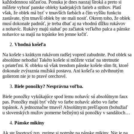
každodennou súčasťou. Ponuka je dnes naozaj široká a preto si
môžete vybrať panske obleky kadejakých farieb a strihov. Platí
však, že oblek má byť v tmavších farbách a čím vyššiu funkciu
zastávate, tým tmavší oblek by ste mali nosiť. Okrem toho, že oblek
musí dokonale padnúť, je treba dbať aj na vhodnú dĺžku rukávov
a nohavíc. Rukávy majú siahať po začiatok veľkého palca a pánske
nohavice sa majú na topánke len jemne krčiť.
Vhodná košeľa
Na košele s krátkym rukávom radšej vopred zabudnite. Pod oblek sa
absolútne nehodia! Takéto košele si môžete vziať na stretnutie
s priateľmi. K obleku sú však trendom pánske košele slim fit, ktoré
dokonale zvýraznia mužskú postavu. Ani košeľa so zdvihnutým
golierom nie je to pravé orechové.
Biele ponožky? Nesprávna voľba.
Biele ponožky vykúkajúce spod lemu nohavíc sú absolútnym faux
pas. Ponožky majú byť vždy vo farbe nohavíc alebo vo farbe
topánok. A jednoznačne tmavé! Absolútnym prešľapom (bohužiaľ
u slovenských mužov pomerne bežným) sú ponožky v sandáloch…
Pánske mikiny
Ak ste športový typ, zrejme si potrpíte na pánske mikiny. Nie je na