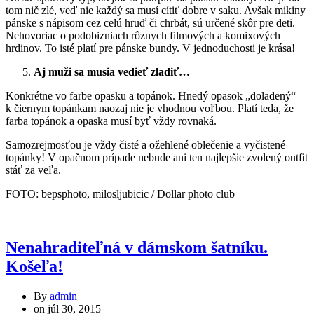
tom nič zlé, veď nie každý sa musí cítiť dobre v saku. Avšak mikiny
pánske s nápisom cez celú hruď či chrbát, sú určené skôr pre deti.
Nehovoriac o podobizniach rôznych filmových a komixových
hrdinov. To isté platí pre pánske bundy. V jednoduchosti je krása!
Aj muži sa musia vedieť zladiť…
Konkrétne vo farbe opasku a topánok. Hnedý opasok „doladený“
k čiernym topánkam naozaj nie je vhodnou voľbou. Platí teda, že
farba topánok a opaska musí byť vždy rovnaká.
Samozrejmosťou je vždy čisté a ožehlené oblečenie a vyčistené
topánky! V opačnom prípade nebude ani ten najlepšie zvolený outfit
stáť za veľa.
FOTO: bepsphoto, milosljubicic / Dollar photo club
Nenahraditeľná v dámskom šatníku.
Košeľa!
By
admin
on
júl 30, 2015