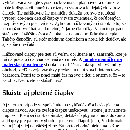
vyhľadávača zadajte výraz háčkovaná čiapka návod a okamžite
máte k dispozícii množstvo rôznych vzorov a kadejakých tvarov
čiapok. Tie najšikovnejšie mamičky dokážu pre svoje ratolesti
vyrobiť dokonca detské čiapky v tvare zvieratiek, či obľúbených
rozprávkových postavičiek. Výhodou háčkovaných čiapok je to, že
ich možno vyrábať aj ako letné, či jarné čiapočky. V tomto prípade
stačí zvoliť väčšie očká a čiapka tak nebude príliš hrubá a teplá.
Takéto čiapočky sú skôr módnym doplnkom a nosia ich detičky, ale
aj staršie dievčatá.
Háčkované čiapky pre deti sú veľmi obľúbené aj v zahraničí, kde je
ručná práca o čosi viac cenená ako u nás. A
mnohé mamičky na
materskej dovolenke
si dokonca z háčkovania spravili výhodný
obchod, keďže svoje výrobky predávajú na rôznych internetových
bazároch. Popri tejto práci majú čas na svoje deti a pritom si čo – to
zarobia. Nechcete to skúsiť tiež?
Skúste aj pletené čiapky
Aj v tomto prípade sa spoľahnite na vyhľadávač a heslo pletená
čiapka návod. Ak ste zvládli čiapku uháčkovať, istotne ju zvládnete
i upliesť. Pletú sa čiapky dámske, detské čiapky na zimu a dokonca
aj čiapky pre pánov. Výhodou pletených čiapok je to, že dokonale
zahrejú aj v tej najväčšej zime. Sú preto vhodné nielen na bežné