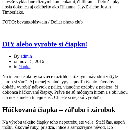
navyše vykladané rôznymi kamienkami, či flitrami. Tieto čiapky
nosia dokonca aj
celebrity
ako Rihanna, Jay-Z alebo Justin
Timberlake.
FOTO: bevangoldswain / Dollar photo club
DIY alebo vyrobte si čiapku!
By
admin
on
nov 15, 2016
in
čiapka
Na internete akoby sa vrece roztrhlo s rôznymi návodmi v štýle
„urob si sám“. Aj menej zdatné typy si podľa týchto návodov
dokážu vyrobiť nábytok z paliet, vianočné ozdoby z papiera, či
dokonca háčkované čiapky. Práve tie sú módnym hitom a s obľubou
ich nosia nielen tí najmenší. Chcete si nejakú vyrobiť?
Háčkovaná čiapka – záľuba i zárobok
Na výrobu takejto čiapky toho nepotrebujete veľa. Stačí čas, aspoň
trošku šikovné ruky, priadza, ihlice a samozrejme návod. Do