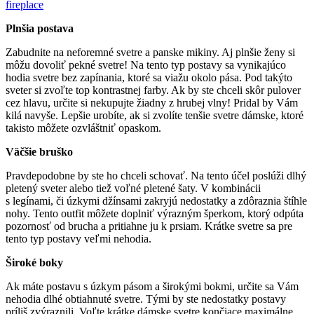
Plnšia postava
Zabudnite na neforemné svetre a panske mikiny. Aj plnšie ženy si
môžu dovoliť pekné svetre! Na tento typ postavy sa vynikajúco
hodia svetre bez zapínania, ktoré sa viažu okolo pása. Pod takýto
sveter si zvoľte top kontrastnej farby. Ak by ste chceli skôr pulover
cez hlavu, určite si nekupujte žiadny z hrubej vlny! Pridal by Vám
kilá navyše. Lepšie urobíte, ak si zvolíte tenšie svetre dámske, ktoré
takisto môžete ozvláštniť opaskom.
Väčšie bruško
Pravdepodobne by ste ho chceli schovať. Na tento účel poslúži dlhý
pletený sveter alebo tiež voľné pletené šaty. V kombinácii
s legínami, či úzkymi džínsami zakryjú nedostatky a zdôraznia štíhle
nohy. Tento outfit môžete doplniť výrazným šperkom, ktorý odpúta
pozornosť od brucha a pritiahne ju k prsiam. Krátke svetre sa pre
tento typ postavy veľmi nehodia.
Široké boky
Ak máte postavu s úzkym pásom a širokými bokmi, určite sa Vám
nehodia dlhé obtiahnuté svetre. Tými by ste nedostatky postavy
príliš zvýraznili. Voľte krátke dámske svetre končiace maximálne