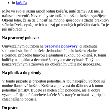
in
košeľa
Máte vo svojej skrini aspoň jednu košeľu, milé dámy? Ak nie, je
načase to zmeniť. Neverili by ste totiž, kde všade košele využijete.
Okrem toho, že sa dajú nosiť na mnoho spôsobov a zladiť prakticky
s čímkoľvek, využijete ich naozaj pri mnohých príležitostiach. Tu je
pár inšpirácií…
Na pracovný pohovor
Univerzálnym outfitom na
pracovné pohovory
, či stretnutia
s klientmi sú slim fit košele. Jednoduchú bielu košeľu zlaďte
s čiernou, prípadne tmavou elegantnou sukňou po kolená. K tomu
lodičky na opätku a decentné šperky a máte vyhraté. Takýmto
konzervatívnym a zároveň šik oblečením určite nič nepokazíte.
Na piknik a do prírody
V tomto prípade je prioritou pohodlie. A tou najlepšou voľbou sú
módne flanelové košele. Košeľa zapravená do džínsov a k tomu
pohodlné tenisky. Budete sa nielen cítiť pohodlne, ale aj dobre
vyzerať. Príjemné flanelové košele Vás navyše ochránia v prípade
chladnejšieho počasia.
Do práce